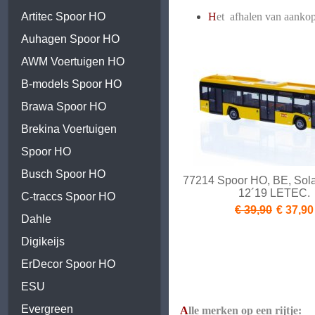
H
et afhalen van aankop
Artitec Spoor HO
Auhagen Spoor HO
AWM Voertuigen HO
B-models Spoor HO
Brawa Spoor HO
Brekina Voertuigen
Spoor HO
Busch Spoor HO
77214 Spoor HO, BE, Sola
12´19 LETEC.
C-traccs Spoor HO
€ 39,90
€ 37,90
Dahle
Digikeijs
ErDecor Spoor HO
ESU
Evergreen
A
lle merken op een rijtje: