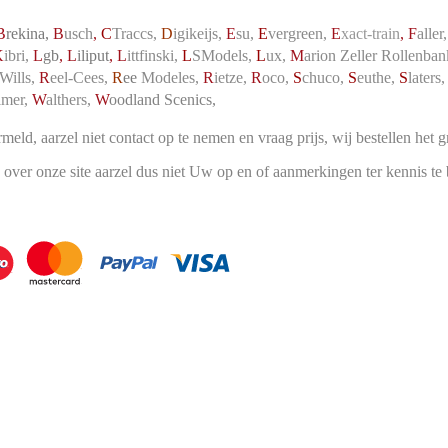
B
rekina,
B
usch
,
C
Traccs,
D
igikeijs,
E
su,
E
vergreen,
E
xact-train
, F
aller
K
ibri,
L
gb
, L
iliput
,
L
ittfinski,
L
SModels,
L
ux,
M
arion Zeller Rollenban
Wills,
R
eel-Cees,
R
ee
Modeles,
R
ietze,
R
oco,
S
chuco,
S
euthe,
S
laters
lmer,
W
althers,
W
oodland Scenics
,
ermeld, aarzel niet contact op te nemen en vraag prijs, wij bestellen het 
ver onze site aarzel dus niet Uw op en of aanmerkingen ter kennis te