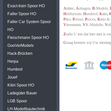
Exact-train Spoor HO
A
rtitec,
A
uhagen,
B
-Models,
Faller Spoor HO
H
obbytrain,
H
umbrol,
K
ato
, 
P
iko,
P
reiser,
P
roces,
R
atio & 
Faller Car System Spoor
V
iessmann,
V
K-Modelle,
V
ol
HO
Z
oekt U iets dat hier niet is v
Fleischmann Spoor HO
G
raag kennen wij Uw mening o
GooVerModels
Hack-Brücken
Herpa
Humbrol
Jouef
Kibri Spoor HO
Ladegüter Bauer
LGB Spoor
LH-Modellbautechnik