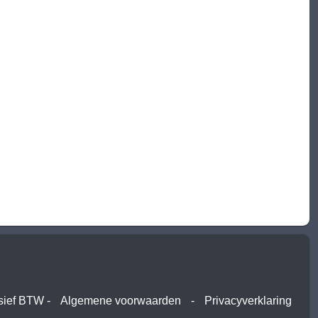
usief BTW -
Algemene voorwaarden
-
Privacyverklaring