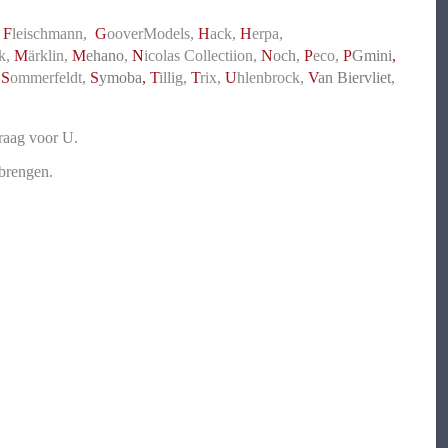
,
F
leischmann,
G
ooverModels,
H
ack
,
H
erpa
,
k,
M
ärklin,
M
ehano
,
N
icolas Collectiion,
N
och,
P
eco,
P
Gmini
,
,
S
ommerfeldt,
S
ymoba
,
T
illig
,
T
rix,
U
hlenbrock,
V
an Biervliet
,
graag voor U.
 brengen.