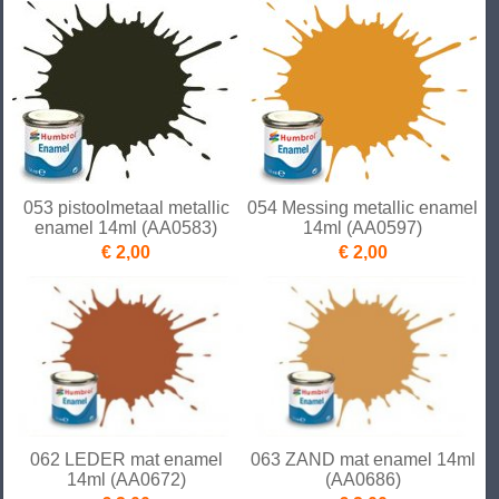
053 pistoolmetaal metallic
054 Messing metallic enamel
enamel 14ml (AA0583)
14ml (AA0597)
€ 2,00
€ 2,00
062 LEDER mat enamel
063 ZAND mat enamel 14ml
14ml (AA0672)
(AA0686)