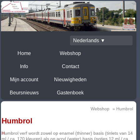
Nederlands ▼
Home
Webshop
Info
Contact
Mijn account
Nieuwigheden
Beursnieuws
Gastenboek
Webshop
» Humbrol
Humbrol
H
umbrol verf wordt zowel op enamel (thinner) basis (tinlets van 14
ml / ca. 170 kleuren) als op acryl (water) basis (potjes 12 ml / ca.