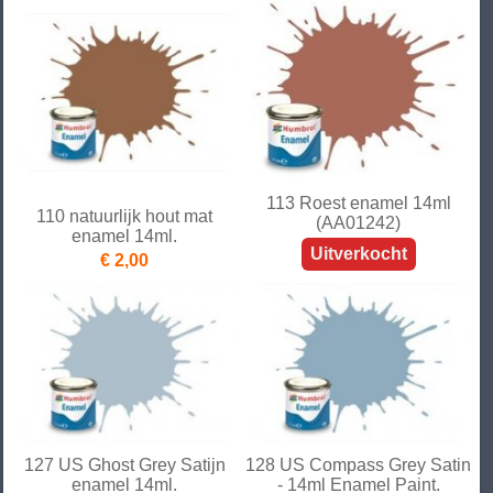
113 Roest enamel 14ml
110 natuurlijk hout mat
(AA01242)
enamel 14ml.
Uitverkocht
€ 2,00
127 US Ghost Grey Satijn
128 US Compass Grey Satin
enamel 14ml.
- 14ml Enamel Paint.