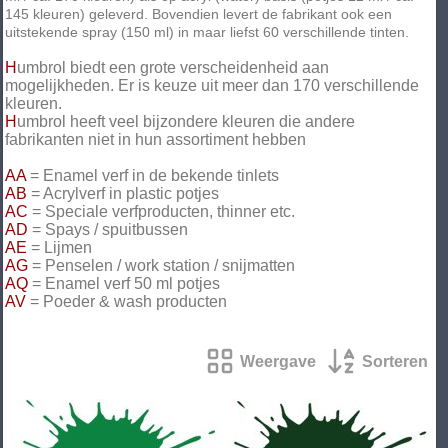
145 kleuren) geleverd. Bovendien levert de fabrikant ook een
uitstekende spray (150 ml) in maar liefst 60 verschillende tinten.
H
umbrol biedt een grote verscheidenheid aan
mogelijkheden. Er is keuze uit meer dan 170 verschillende
kleuren.
H
umbrol heeft veel bijzondere kleuren die andere
fabrikanten niet in hun assortiment hebben
AA
= Enamel verf in de bekende tinlets
AB
= Acrylverf in plastic potjes
AC
= Speciale verfproducten, thinner etc.
AD
= Spays / spuitbussen
AE
= Lijmen
AG
= Penselen / work station / snijmatten
AQ
= Enamel verf 50 ml potjes
AV
= Poeder & wash producten
Weergave
Sorteren