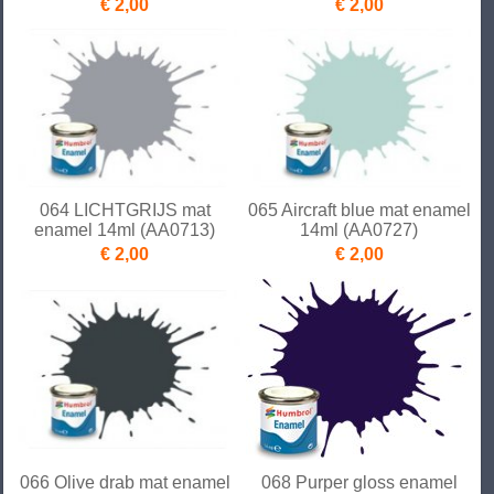
€ 2,00
€ 2,00
064 LICHTGRIJS mat
065 Aircraft blue mat enamel
enamel 14ml (AA0713)
14ml (AA0727)
€ 2,00
€ 2,00
066 Olive drab mat enamel
068 Purper gloss enamel