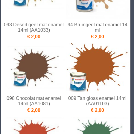
093 Desert geel mat enamel
94 Bruingeel mat enamel 14
14ml (AA1033)
ml
€ 2,00
€ 2,00
098 Chocolat mat enamel
009 Tan gloss enamel 14ml
14ml (AA1081)
(AA01103)
€ 2,00
€ 2,00