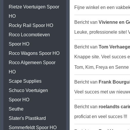
Rietze Voertuigen Spoor
Fijne winkel en een vakbek
HO
Bericht van
Vivienne en 
Rocky Rail Spoor HO
Leuke, professionele site! 
Roco Locomotieven
Spoor HO
Bericht van
Tom Verhaeg
Roco Wagons Spoor HO
Knappe site. Veel succes 
Roco Algemeen Spoor
Tom, Kim, Freya en Senne
HO
Scape Supplies
Bericht van
Frank Bourgu
Schuco Voertuigen
Veel succes met uw nieuw
Spoor HO
Bericht van
roelandts cari
Seuthe
proficiat en veel succes !!!
Slater's Plastikard
Sommerfeldt Spoor HO