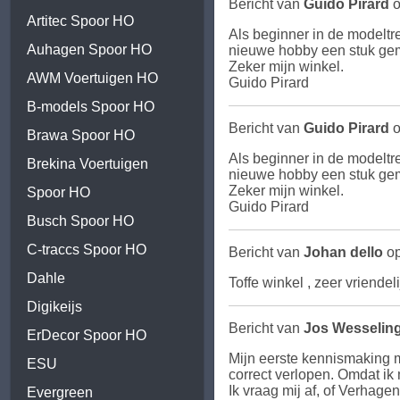
Bericht van
Guido Pirard
o
Artitec Spoor HO
Als beginner in de modeltr
Auhagen Spoor HO
nieuwe hobby een stuk gema
Zeker mijn winkel.
AWM Voertuigen HO
Guido Pirard
B-models Spoor HO
Bericht van
Guido Pirard
o
Brawa Spoor HO
Als beginner in de modeltr
Brekina Voertuigen
nieuwe hobby een stuk gema
Zeker mijn winkel.
Spoor HO
Guido Pirard
Busch Spoor HO
C-traccs Spoor HO
Bericht van
Johan dello
op
Dahle
Toffe winkel , zeer vriendel
Digikeijs
Bericht van
Jos Wesselin
ErDecor Spoor HO
Mijn eerste kennismaking m
ESU
correct verlopen. Omdat ik m
Ik vraag mij af, of Verhag
Evergreen