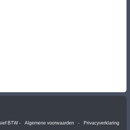
usief BTW -
Algemene voorwaarden
-
Privacyverklaring