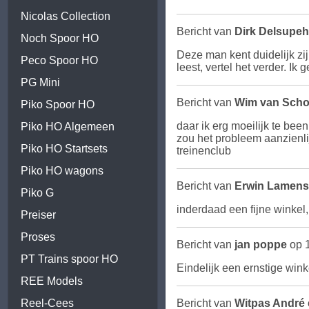
Nicolas Collection
Bericht van
Dirk Delsupe
Noch Spoor HO
Deze man kent duidelijk zi
Peco Spoor HO
leest, vertel het verder. Ik 
PG Mini
Bericht van
Wim van Scho
Piko Spoor HO
daar ik erg moeilijk te bee
Piko HO Algemeen
zou het probleem aanzienl
Piko HO Startsets
treinenclub
Piko HO wagons
Bericht van
Erwin Lamens
Piko G
inderdaad een fijne winkel
Preiser
Proses
Bericht van
jan poppe
op 1
PT Trains spoor HO
Eindelijk een ernstige wink
REE Models
Reel-Cees
Bericht van
Witpas André