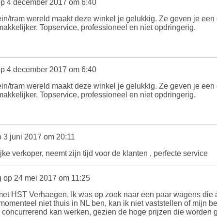
p 4 december 2017 om 6:40
ein/tram wereld maakt deze winkel je gelukkig. Ze geven je een
kkelijker. Topservice, professioneel en niet opdringerig.
p 4 december 2017 om 6:40
ein/tram wereld maakt deze winkel je gelukkig. Ze geven je een
kkelijker. Topservice, professioneel en niet opdringerig.
 3 juni 2017 om 20:11
ijke verkoper, neemt zijn tijd voor de klanten , perfecte service
g
op 24 mei 2017 om 11:25
et HST Verhaegen, Ik was op zoek naar een paar wagens die al
omenteel niet thuis in NL ben, kan ik niet vaststellen of mijn bes
en concurrerend kan werken, gezien de hoge prijzen die worden g