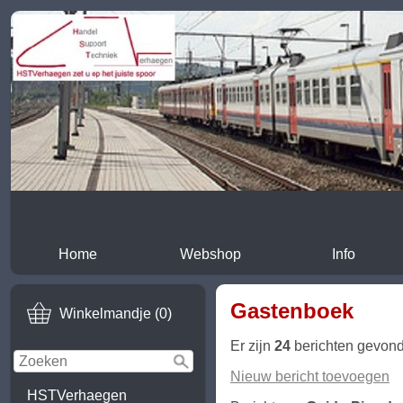
Home
Webshop
Info
Gastenboek
Winkelmandje (0)
Er zijn
24
berichten gevon
Nieuw bericht toevoegen
HSTVerhaegen