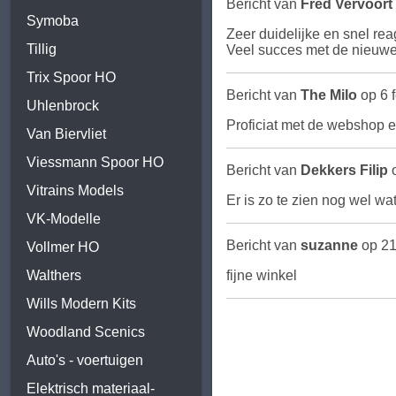
Bericht van
Fred Vervoort
Symoba
Zeer duidelijke en snel rea
Tillig
Veel succes met de nieuw
Trix Spoor HO
Bericht van
The Milo
op 6 
Uhlenbrock
Proficiat met de webshop e
Van Biervliet
Viessmann Spoor HO
Bericht van
Dekkers Filip
o
Vitrains Models
Er is zo te zien nog wel w
VK-Modelle
Bericht van
suzanne
op 21
Vollmer HO
Walthers
fijne winkel
Wills Modern Kits
Woodland Scenics
Auto's - voertuigen
Elektrisch materiaal-