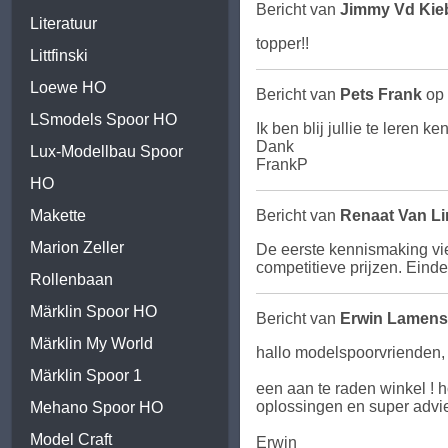
Bericht van
Jimmy Vd Ki
Literatuur
topper!!
Littfinski
Loewe HO
Bericht van
Pets Frank
op 
LSmodels Spoor HO
Ik ben blij jullie te leren
Dank
Lux-Modellbau Spoor
FrankP
HO
Makette
Bericht van
Renaat Van L
Marion Zeller
De eerste kennismaking viel
competitieve prijzen. Einde
Rollenbaan
Märklin Spoor HO
Bericht van
Erwin Lamens
Märklin My World
hallo modelspoorvrienden,
Märklin Spoor 1
een aan te raden winkel !
oplossingen en super advie
Mehano Spoor HO
Model Craft
Erwin