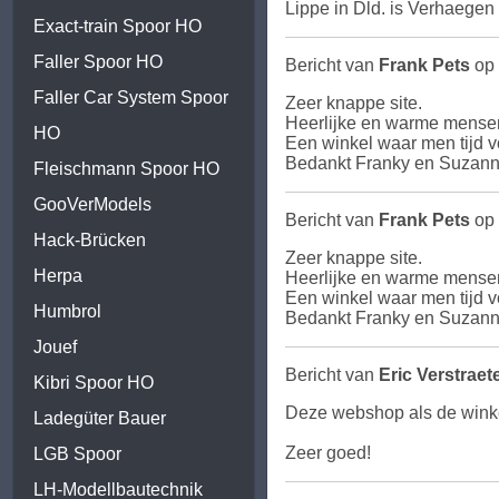
Lippe in Dld. is Verhaegen 
Exact-train Spoor HO
Faller Spoor HO
Bericht van
Frank Pets
op 
Faller Car System Spoor
Zeer knappe site.
Heerlijke en warme mense
HO
Een winkel waar men tijd vo
Bedankt Franky en Suzann
Fleischmann Spoor HO
GooVerModels
Bericht van
Frank Pets
op 
Hack-Brücken
Zeer knappe site.
Herpa
Heerlijke en warme mense
Een winkel waar men tijd vo
Humbrol
Bedankt Franky en Suzann
Jouef
Bericht van
Eric Verstraet
Kibri Spoor HO
Deze webshop als de winkel
Ladegüter Bauer
Zeer goed!
LGB Spoor
LH-Modellbautechnik