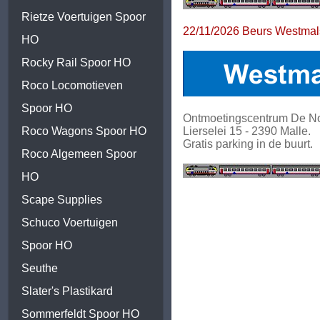
Rietze Voertuigen Spoor
22/11/2026 Beurs Westmals
HO
Rocky Rail Spoor HO
Roco Locomotieven
Spoor HO
Ontmoetingscentrum De No
Roco Wagons Spoor HO
Lierselei 15 - 2390 Malle.
Gratis parking in de buurt.
Roco Algemeen Spoor
HO
Scape Supplies
Schuco Voertuigen
Spoor HO
Seuthe
Slater's Plastikard
Sommerfeldt Spoor HO