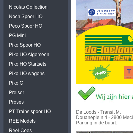
Nicolas Collection
Noch Spoor HO
Peco Spoor HO
PG Mini
Piko Spoor HO
Piko HO Algemeen
Piko HO Startsets
Piko HO wagons
Piko G
Preiser
Proses
PT Trains spoor HO
De Loods - Transit M.
Douaneplein 4 - 2800 Mec
REE Models
Parking in de buurt.
Reel-Cees