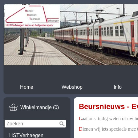
Home
Webshop
Info
Beursnieuws - E
Winkelmandje (0)
L
aat ons tijdig weten of uw b
D
ienen wij iets speciaals mee
HSTVerhaegen