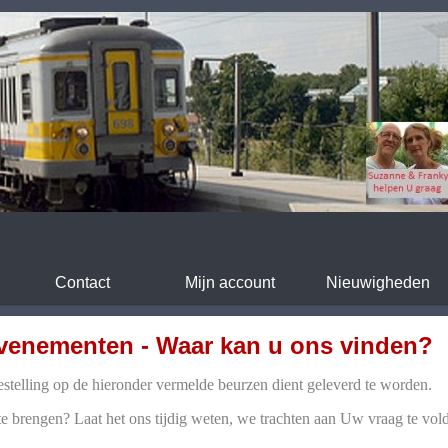
Contact
Mijn account
Nieuwigheden
venementen - Waar kan u ons vinden?
estelling op de hieronder vermelde beurzen dient geleverd te worden.
 te brengen? Laat het ons tijdig weten, we trachten aan Uw vraag te vol