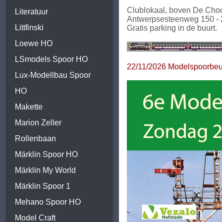
Clublokaal, boven De Choc
Literatuur
Antwerpsesteenweg 150
-
Littfinski
Gratis parking in de buurt.
Loewe HO
LSmodels Spoor HO
22/11/2026 Modelspoorbeu
Lux-Modellbau Spoor
HO
Makette
Marion Zeller
Rollenbaan
Märklin Spoor HO
Märklin My World
Märklin Spoor 1
Mehano Spoor HO
Model Craft