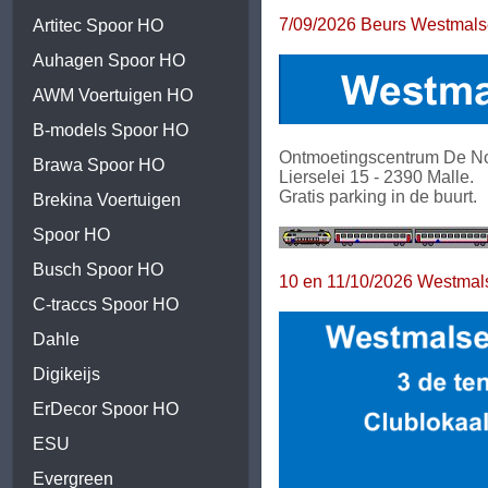
7/09/2026 Beurs Westmalse
Artitec Spoor HO
Auhagen Spoor HO
AWM Voertuigen HO
B-models Spoor HO
Ontmoetingscentrum De No
Brawa Spoor HO
Lierselei 15 - 2390 Malle.
Gratis parking in de buurt.
Brekina Voertuigen
Spoor HO
Busch Spoor HO
10 en 11/10/2026 Westmals
C-traccs Spoor HO
Dahle
Digikeijs
ErDecor Spoor HO
ESU
Evergreen