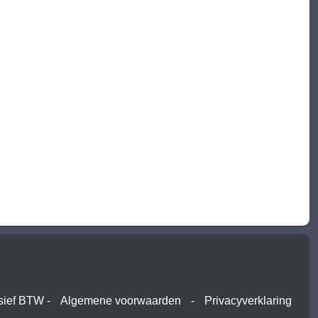
usief BTW -
Algemene voorwaarden
-
Privacyverklaring