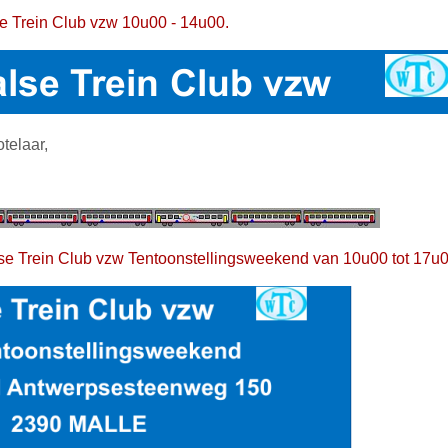
 Trein Club vzw 10u00 - 14u00.
telaar,
e Trein Club vzw Tentoonstellingsweekend van 10u00 tot 17u0