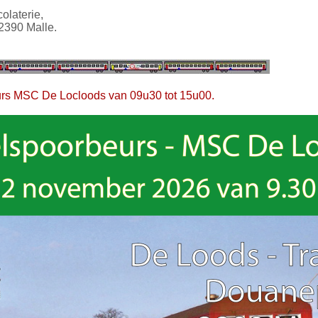
olaterie,
 2390 Malle.
rs MSC De Locloods van 09u30 tot 15u00.