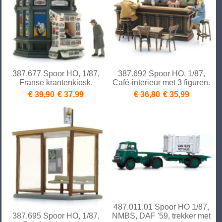
387.677 Spoor HO, 1/87,
387.692 Spoor HO, 1/87,
Franse krantenkiosk.
Café-interieur met 3 figuren.
€ 39,90
€ 37,99
€ 36,80
€ 35,99
487.011.01 Spoor HO 1/87,
387.695 Spoor HO, 1/87,
NMBS, DAF '59, trekker met