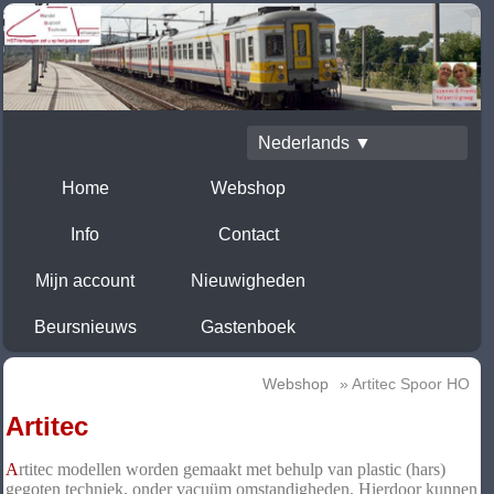
Nederlands ▼
Home
Webshop
Info
Contact
Mijn account
Nieuwigheden
Beursnieuws
Gastenboek
Webshop
» Artitec Spoor HO
Artitec
A
rtitec modellen worden gemaakt met behulp van plastic (hars)
gegoten techniek, onder vacuüm omstandigheden. Hierdoor kunnen