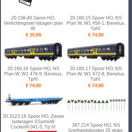
20.158.40 Spoor HO,
20.160.15 Spoor HO, NS
Verlichtingsset rijtuigen plan
Plan W, W1 456-1, Benelux,
W.
TpIV.
€ 35,99
€ 74,90
20.160.16 Spoor HO, NS
20.160.17 Spoor HO, NS
Plan W, W1 476-9, Benelux,
Plan W, W1 472-8, Benelux,
TpIV.
TpIV.
€ 74,90
€ 74,90
20.3123.16 Spoor HO, Zware
lastwagen SSyms46
387.214 Spoor HO, NS
Cockerill 041-5, Tp IV.
Snelheidsborden 20 stuks.