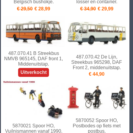
Belgisch bushokje.
losser en container.
€ 29,50
€ 28,99
€ 34,90
€ 29,99
487.070.41 B Streekbus
487.070.42 De Lijn,
NMVB 965145, DAF front 1,
Streekbus 965298, DAF
Middenuitstap.
Front 2, middenuitstap.
Uitverkocht
€ 44,90
5870052 Spoor HO,
5870021 Spoor HO,
Postbodes op fiets met
Vuilnismannen vanaf 1990.
postbus.