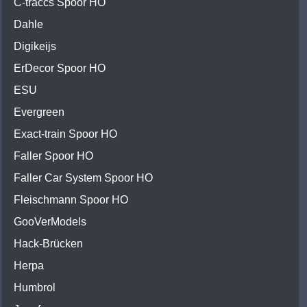
C-traccs Spoor HO
Dahle
Digikeijs
ErDecor Spoor HO
ESU
Evergreen
Exact-train Spoor HO
Faller Spoor HO
Faller Car System Spoor HO
Fleischmann Spoor HO
GooVerModels
Hack-Brücken
Herpa
Humbrol