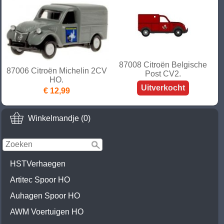
87008 Citroën Belgische
87006 Citroën Michelin 2CV
Post CV2.
HO.
Uitverkocht
€ 12,99
Winkelmandje (0)
HSTVerhaegen
Artitec Spoor HO
Auhagen Spoor HO
AWM Voertuigen HO