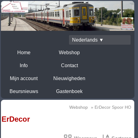
Nederlands ▼
Home
Webshop
Info
Contact
Mijn account
Nieuwigheden
Beursnieuws
Gastenboek
Webshop
» ErDecor Spoor HO
ErDecor