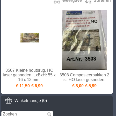
Weergave
Sorteren
3507 Kleine houtbrug, HO
laser gesneden, LxBxH: 55 x
3508 Composteerbakken 2
16 x 13 mm.
st. HO laser gesneden.
€ 11,50
€ 6,99
€ 8,00
€ 5,99
Winkelmandje (0)