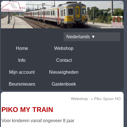
Nederlands ▼
Home
Webshop
Info
Contact
Mijn account
Nieuwigheden
Beursnieuws
Gastenboek
Webshop
» Piko Spoor HO
PIKO MY TRAIN
Voor kinderen vanaf ongeveer 8 jaar