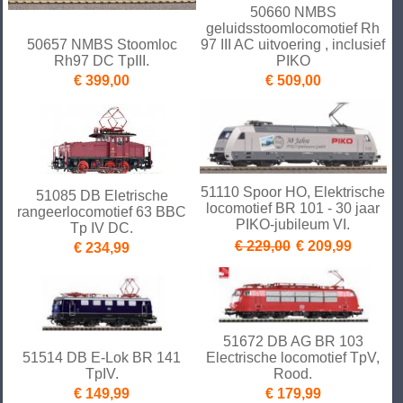
50660 NMBS
geluidsstoomlocomotief Rh
50657 NMBS Stoomloc
97 III AC uitvoering , inclusief
Rh97 DC TpIII.
PIKO
€ 399,00
€ 509,00
51110 Spoor HO, Elektrische
51085 DB Eletrische
locomotief BR 101 - 30 jaar
rangeerlocomotief 63 BBC
PIKO-jubileum VI.
Tp IV DC.
€ 229,00
€ 209,99
€ 234,99
51672 DB AG BR 103
51514 DB E-Lok BR 141
Electrische locomotief TpV,
TpIV.
Rood.
€ 149,99
€ 179,99