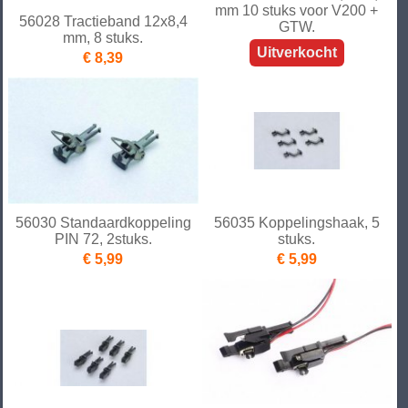
mm 10 stuks voor V200 +
56028 Tractieband 12x8,4
GTW.
mm, 8 stuks.
Uitverkocht
€ 8,39
56030 Standaardkoppeling
56035 Koppelingshaak, 5
PIN 72, 2stuks.
stuks.
€ 5,99
€ 5,99