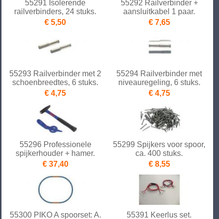
55291 Isolerende
55292 Railverbinder +
railverbinders, 24 stuks.
aansluitkabel 1 paar.
€ 5,50
€ 7,65
55293 Railverbinder met 2
55294 Railverbinder met
schoenbreedtes, 6 stuks.
niveauregeling, 6 stuks.
€ 4,75
€ 4,75
55296 Professionele
55299 Spijkers voor spoor,
spijkerhouder + hamer.
ca. 400 stuks.
€ 37,40
€ 8,55
55300 PIKO A spoorset: A.
55391 Keerlus set.