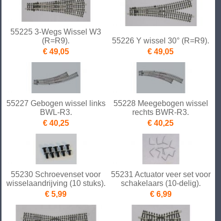
55225 3-Wegs Wissel W3
(R=R9).
55226 Y wissel 30° (R=R9).
€ 49,05
€ 49,05
55227 Gebogen wissel links
55228 Meegebogen wissel
BWL-R3.
rechts BWR-R3.
€ 40,25
€ 40,25
55230 Schroevenset voor
55231 Actuator veer set voor
wisselaandrijving (10 stuks).
schakelaars (10-delig).
€ 5,99
€ 6,99