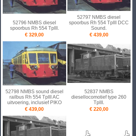
52797 NMBS diesel
52796 NMBS diesel
spoorbus Rh 554 TpIII DCC
spoorbus Rh 554 TpIII.
Sound.
€ 329,00
€ 439,00
52798 NMBS sound diesel
52837 NMBS
railbus Rh 554 TpIII AC
diesellocomotief type 260
uitvoering, inclusief PIKO
TpIII.
€ 439,00
€ 220,00