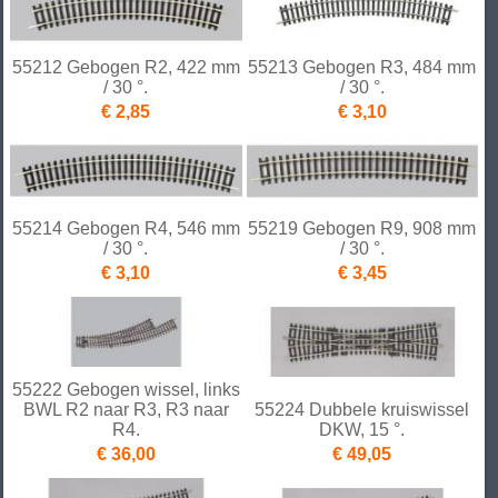
55212 Gebogen R2, 422 mm
55213 Gebogen R3, 484 mm
/ 30 °.
/ 30 °.
€ 2,85
€ 3,10
55214 Gebogen R4, 546 mm
55219 Gebogen R9, 908 mm
/ 30 °.
/ 30 °.
€ 3,10
€ 3,45
55222 Gebogen wissel, links
BWL R2 naar R3, R3 naar
55224 Dubbele kruiswissel
R4.
DKW, 15 °.
€ 36,00
€ 49,05