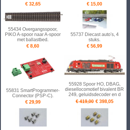
€ 32,65
€ 15,00
55434 Overgangsspoor,
PIKO A-spoor naar A-spoor
55737 Diecast auto's, 4
met ballastbed.
stuks.
€ 8,60
€ 56,99
55928 Spoor HO, DBAG,
diesellocomotief bivalent BR
55831 SmartProgrammer-
249, geluidsdecoder en d
Connector (PSP-C).
€ 419,00
€ 398,05
€ 29,99