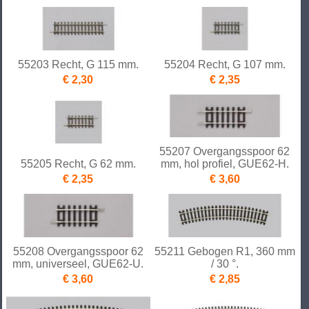
55203 Recht, G 115 mm.
55204 Recht, G 107 mm.
€ 2,30
€ 2,35
55207 Overgangsspoor 62
55205 Recht, G 62 mm.
mm, hol profiel, GUE62-H.
€ 2,35
€ 3,60
55208 Overgangsspoor 62
55211 Gebogen R1, 360 mm
mm, universeel, GUE62-U.
/ 30 °.
€ 3,60
€ 2,85