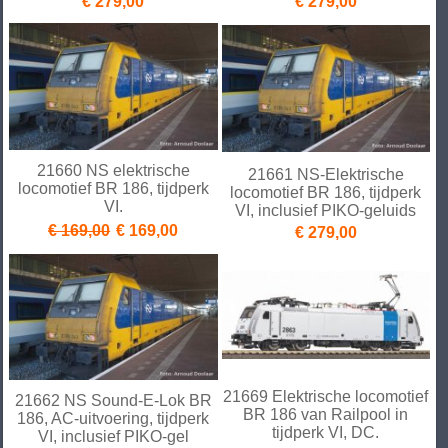
€ 279,00
€ 279,00
21660 NS elektrische
21661 NS-Elektrische
locomotief BR 186, tijdperk
locomotief BR 186, tijdperk
VI.
VI, inclusief PIKO-geluids
€ 169,00
€ 169,00
€ 279,00
21669 Elektrische locomotief
21662 NS Sound-E-Lok BR
BR 186 van Railpool in
186, AC-uitvoering, tijdperk
tijdperk VI, DC.
VI, inclusief PIKO-gel