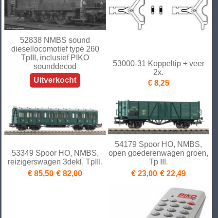
52838 NMBS sound
diesellocomotief type 260
TpIII, inclusief PIKO
53000-31 Koppeltip + veer
sounddecod
2x.
Uitverkocht
€ 8,25
54179 Spoor HO, NMBS,
53349 Spoor HO, NMBS,
open goederenwagen groen,
reizigerswagen 3dekl, TpIII.
Tp III.
€ 85,50
€ 82,00
€ 23,00
€ 22,49