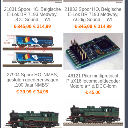
21831 Spoor HO, Belgische
21832 Spoor HO, Belgische
E-Lok BR 7193 Medway,
E-Lok BR 7193 Medway,
DCC Sound, TpVI.
ACdig Sound, TpVI.
€ 345,00
€ 314,99
€ 345,00
€ 314,99
27904 Spoor HO, NMBS,
46121 Piko multiprotocol
gesloten goederenwagen
PluX16 locomotiefdecoder
„100 Jaar NMBS“.
Motorola** & DCC-form
€ 39,99
€ 34,99
€ 45,00