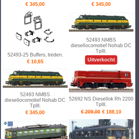
€ 345,00
€ 345,00
52493 NMBS
diesellocomotief Nohab DC
TpIII.
52493-25 Buffers, treden.
Uitverkocht
€ 10,65
52493 NMBS
52692 NS Diesellok Rh 2200
diesellocomotief Nohab DC
TpIII.
TpIII.
€ 209,00
€ 188,10
€ 345,00