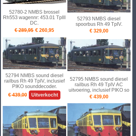
52780-2 NMBS brossel
Rh553 wagennr: 453.01 TpIII
52793 NMBS diesel
DC.
spoorbus Rh 49 TpIV.
€ 289,95
€ 260,95
€ 329,00
52794 NMBS sound diesel
52795 NMBS sound diesel
railbus Rh 49 TpIV, inclusief
railbus Rh 49 TpIV AC
PIKO sounddecoder.
uitvoering, inclusief PIKO so
€ 439,00
Uitverkocht
€ 439,00