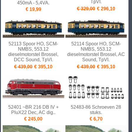
TpVI.
450mA - 5,4VA.
€ 329,00
€ 296,10
€ 19,99
52113 Spoor HO, SCM-
52114 Spoor HO, SCM-
NMBS, 553.12
NMBS, 553.12
dieselmotorstel Brossel,
dieselmotorstel Brossel, AC
DCC Sound, TpVI.
Sound, TpVI.
€ 439,00
€ 395,10
€ 439,00
€ 395,10
52401 ~BR 216 DB IV +
52483-86 Schroeven 28
PluX22 Dec, AC dig..
stuks.
€ 245,00
€ 6,70