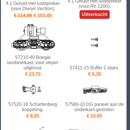
4.1 Geluid met luidspreker
4.1 Geluid met luidspreker
(voor Rh 2200).
(voor Diesel Vectron).
Uitverkocht
€ 114,99
€ 103,49
57210-40 Boegie
tandwielkast, voor sleper
uitgerust.
57411-15 Buffer 2 stuks.
€ 23,70
€ 5,30
57520-16 Scharfenberg
57580-10 DG paneel aan de
koppeling.
onderkant gesloten.
€ 8,25
€ 10,65