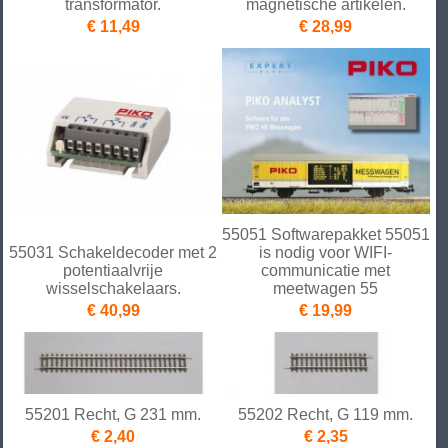
transformator.
magnetische artikelen.
€ 11,49
€ 28,99
55051 Softwarepakket 55051
55031 Schakeldecoder met 2
is nodig voor WIFI-
potentiaalvrije
communicatie met
wisselschakelaars.
meetwagen 55
€ 40,99
€ 19,99
55201 Recht, G 231 mm.
55202 Recht, G 119 mm.
€ 2,40
€ 2,35