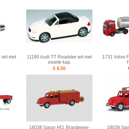
 wit met
11190 Audi TT Roadster wit met
1731 Volvo 
zwarte kap.
H
€ 8,50
18038 Spoor HO, Brandweer-
18039 Spo