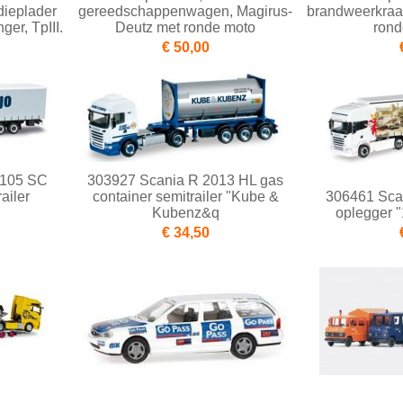
dieplader
gereedschappenwagen, Magirus-
brandweerkraa
er, TpIII.
Deutz met ronde moto
rond
€ 50,00
 105 SC
303927 Scania R 2013 HL gas
ailer
container semitrailer "Kube &
306461 Scan
Kubenz&q
oplegger "
€ 34,50