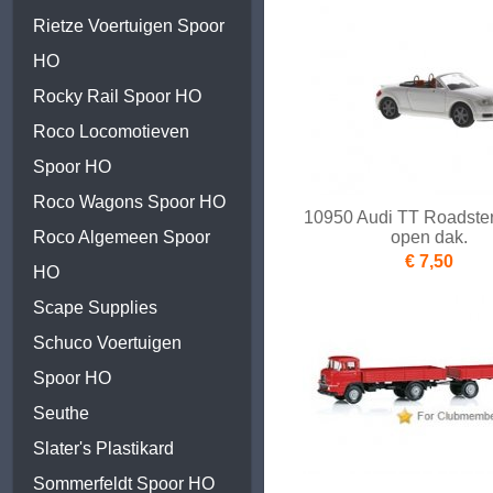
Rietze Voertuigen Spoor
HO
Rocky Rail Spoor HO
Roco Locomotieven
Spoor HO
Roco Wagons Spoor HO
10950 Audi TT Roadster
Roco Algemeen Spoor
open dak.
€ 7,50
HO
Scape Supplies
Schuco Voertuigen
Spoor HO
Seuthe
Slater's Plastikard
Sommerfeldt Spoor HO