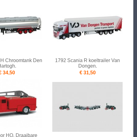
FH Chroomtank Den
1792 Scania R koeltrailer Van
artogh.
Dongen.
€ 34,50
€ 31,50
or HO, Draaibare