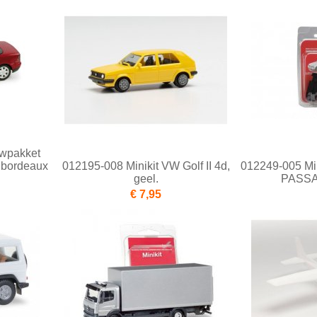
uwpakket
bordeaux
012195-008 Minikit VW Golf II 4d,
012249-005 Mi
geel.
PASSAT 
€ 7,95