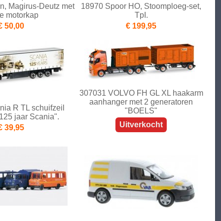
n, Magirus-Deutz met
18970 Spoor HO, Stoomploeg-set,
e motorkap
TpI.
€ 50,00
€ 199,95
307031 VOLVO FH GL XL haakarm
aanhanger met 2 generatoren
ia R TL schuifzeil
"BOELS"
125 jaar Scania".
Uitverkocht
€ 39,95