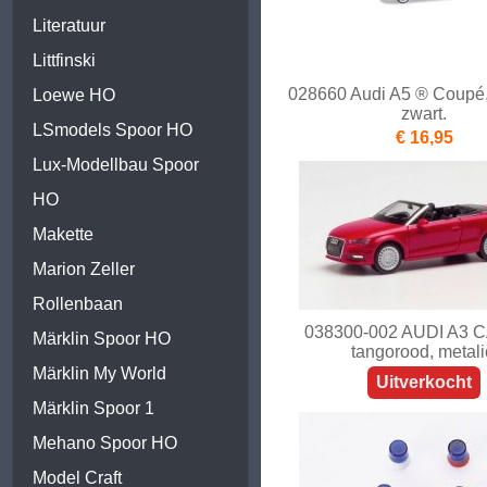
Literatuur
Littfinski
028660 Audi A5 ® Coupé,
Loewe HO
zwart.
LSmodels Spoor HO
€ 16,95
Lux-Modellbau Spoor
HO
Makette
Marion Zeller
Rollenbaan
038300-002 AUDI A3 
Märklin Spoor HO
tangorood, metali
Märklin My World
Uitverkocht
Märklin Spoor 1
Mehano Spoor HO
Model Craft