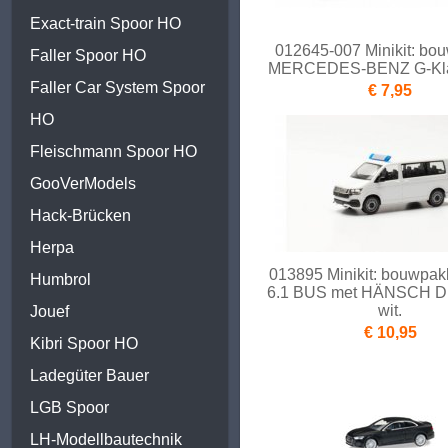
Exact-train Spoor HO
012645-007 Minikit: bo
Faller Spoor HO
MERCEDES-BENZ G-Klas
Faller Car System Spoor
€ 7,95
HO
Fleischmann Spoor HO
GooVerModels
Hack-Brücken
Herpa
013895 Minikit: bouwpa
Humbrol
6.1 BUS met HÄNSCH D
wit.
Jouef
€ 10,95
Kibri Spoor HO
Ladegüter Bauer
LGB Spoor
LH-Modellbautechnik