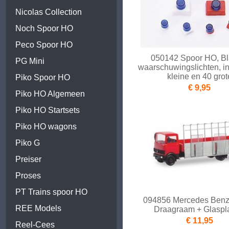
Nicolas Collection
Noch Spoor HO
Peco Spoor HO
050142 Spoor HO, B
PG Mini
waarschuwingslichten, i
kleine en 40 grot
Piko Spoor HO
€ 9,95
Piko HO Algemeen
Piko HO Startsets
Piko HO wagons
Piko G
Preiser
Proses
PT Trains spoor HO
094856 Mercedes Ben
REE Models
Draagraam + Glaspl
€ 11,95
Reel-Cees