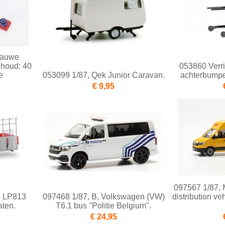
lauwe
nhoud: 40
053860 Verri
e
053099 1/87, Qek Junior Caravan.
achterbumper
€ 9,95
097567 1/87,
z LP813
097468 1/87, B, Volkswagen (VW)
distribution ve
aten.
T6.1 bus "Politie Belgium".
€ 24,95