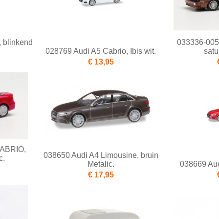
 blinkend
033336-005 
028769 Audi A5 Cabrio, Ibis wit.
satu
€ 13,95
CABRIO,
038650 Audi A4 Limousine, bruin
c.
Metalic.
038669 Aud
€ 17,95