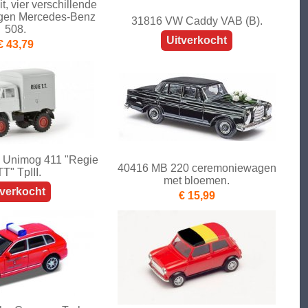
, vier verschillende
gen Mercedes-Benz
31816 VW Caddy VAB (B).
508.
Uitverkocht
€ 43,79
 Unimog 411 "Regie
40416 MB 220 ceremoniewagen
T" TpIII.
met bloemen.
tverkocht
€ 15,99