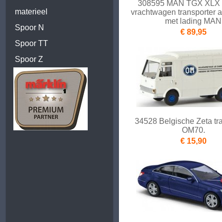
308595 MAN TGX XLX 
materieel
vrachtwagen transporter 
met lading MAN
Spoor N
€ 89,95
Spoor TT
Spoor Z
34528 Belgische Zeta tr
OM70.
€ 15,90