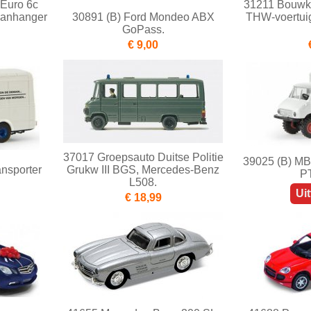
Euro 6c
31211 Bouwkit
aanhanger
30891 (B) Ford Mondeo ABX
THW-voertui
GoPass.
€ 9,00
37017 Groepsauto Duitse Politie
39025 (B) MB
ansporter
Grukw III BGS, Mercedes-Benz
PT
L508.
Ui
€ 18,99