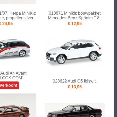
/87, Herpa MiniKit:
013871 Minikit: bouwpakket
e, propeller silver.
Mercedes-Benz Sprinter '18'.
€ 24,95
€ 12,95
Audi A4 Avant
LOOK.COM".
028622 Audi Q5 Ibiswit.
tverkocht
€ 13,95