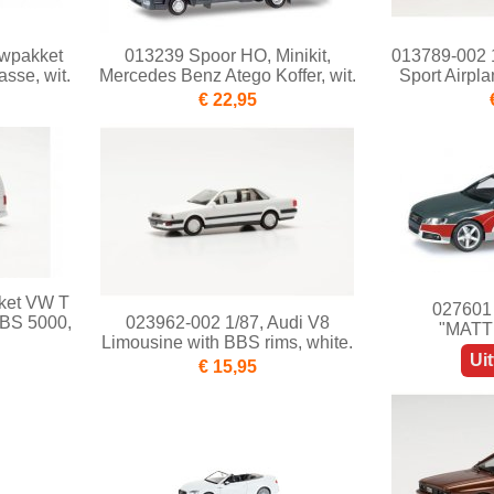
uwpakket
013239 Spoor HO, Minikit,
013789-002 1
se, wit.
Mercedes Benz Atego Koffer, wit.
Sport Airplan
€ 22,95
kket VW T
027601 
BS 5000,
023962-002 1/87, Audi V8
"MATT
Limousine with BBS rims, white.
Ui
€ 15,95