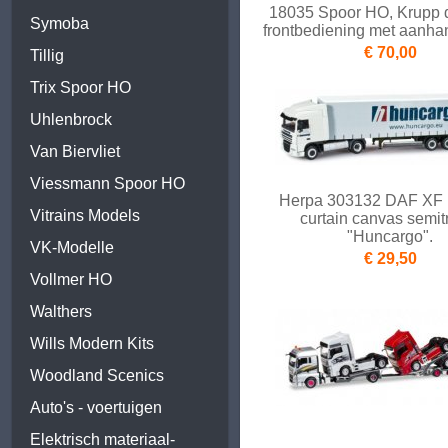
18035 Spoor HO, Krupp 
Symoba
frontbediening met aanhang
€ 70,00
Tillig
Trix Spoor HO
Uhlenbrock
Van Biervliet
Viessmann Spoor HO
Herpa 303132 DAF XF
Vitrains Models
curtain canvas semitr
"Huncargo".
VK-Modelle
€ 29,50
Vollmer HO
Walthers
Wills Modern Kits
Woodland Scenics
Auto's - voertuigen
Elektrisch materiaal-