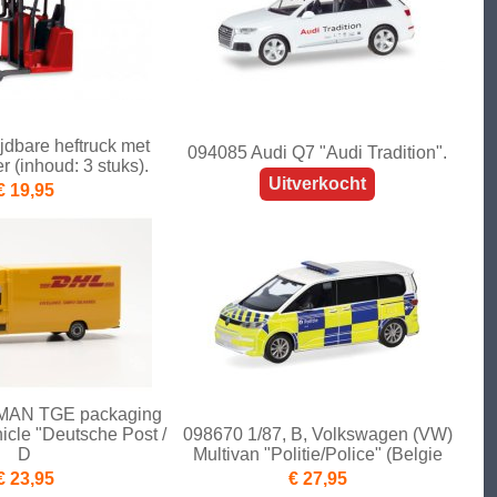
jdbare heftruck met
094085 Audi Q7 "Audi Tradition".
 (inhoud: 3 stuks).
Uitverkocht
€ 19,95
 MAN TGE packaging
hicle "Deutsche Post /
098670 1/87, B, Volkswagen (VW)
D
Multivan "Politie/Police" (Belgie
€ 23,95
€ 27,95