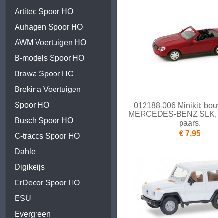
Artitec Spoor HO
Auhagen Spoor HO
AWM Voertuigen HO
B-models Spoor HO
Brawa Spoor HO
Brekina Voertuigen
Spoor HO
012188-006 Minikit: bo
MERCEDES-BENZ SLK, 
Busch Spoor HO
paars.
€ 7,95
C-traccs Spoor HO
Dahle
Digikeijs
ErDecor Spoor HO
ESU
Evergreen