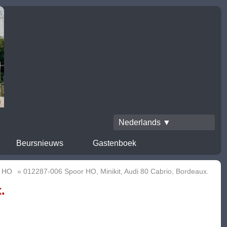
Nederlands ▼
Beursnieuws
Gastenboek
r HO
» 012287-006 Spoor HO, Minikit, Audi 80 Cabrio, Bordeaux.
.