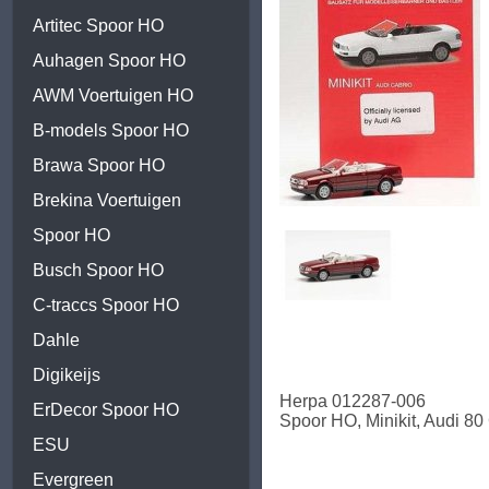
Artitec Spoor HO
Auhagen Spoor HO
AWM Voertuigen HO
B-models Spoor HO
Brawa Spoor HO
Brekina Voertuigen
Spoor HO
Busch Spoor HO
C-traccs Spoor HO
Dahle
Digikeijs
Herpa 012287-006
ErDecor Spoor HO
Spoor HO, Minikit, Audi 80
ESU
Evergreen