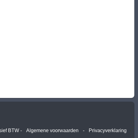
usief BTW -
Algemene voorwaarden
-
Privacyverklaring