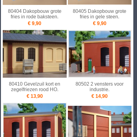
80404 Dakopbouw grote
80405 Dakopbouw grote
fries in rode baksteen.
fries in gele steen.
€ 9,90
€ 9,90
80410 Gevelzuil kort en
80502 2 vensters voor
zegelfriezen rood HO.
industrie.
€ 13,90
€ 14,90