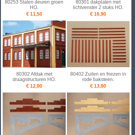
80253 Stalen deuren groen
80301 dakplaten met
HO.
lichtvenster 2 stuks HO.
€ 11,50
€ 16,90
80302 Afdak met
80402 Zuilen en friezen in
draagstructuren HO.
rode baksteen.
€ 12,90
€ 13,90