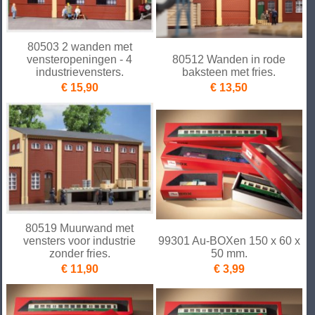
80503 2 wanden met
vensteropeningen - 4
80512 Wanden in rode
industrievensters.
baksteen met fries.
€ 15,90
€ 13,50
80519 Muurwand met
vensters voor industrie
99301 Au-BOXen 150 x 60 x
zonder fries.
50 mm.
€ 11,90
€ 3,99