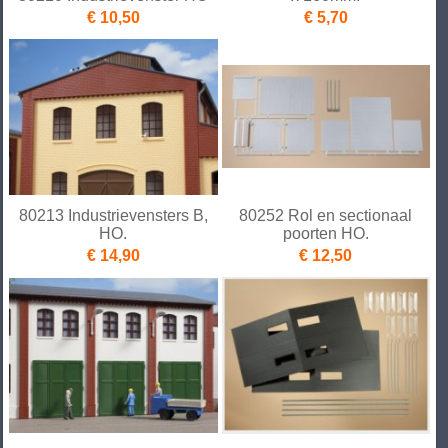
€ 10,50
€ 5,70
80213 Industrievensters B,
80252 Rol en sectionaal
HO.
poorten HO.
€ 14,90
€ 12,50