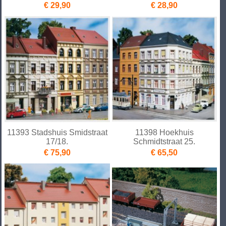
€ 29,90
€ 28,90
11393 Stadshuis Smidstraat
11398 Hoekhuis
17/18.
Schmidtstraat 25.
€ 75,90
€ 65,50