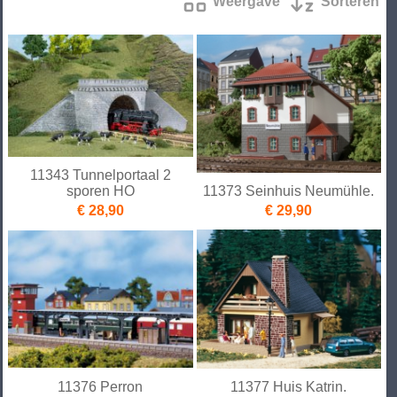
Weergave
Sorteren
11343 Tunnelportaal 2
sporen HO
11373 Seinhuis Neumühle.
€ 28,90
€ 29,90
11376 Perron
11377 Huis Katrin.