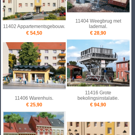
11404 Weegbrug met
11402 Appartementsgebouw.
lademal.
€ 54,50
€ 28,90
11416 Grote
11406 Warenhuis.
bekolingsinstalatie.
€ 25,90
€ 94,90