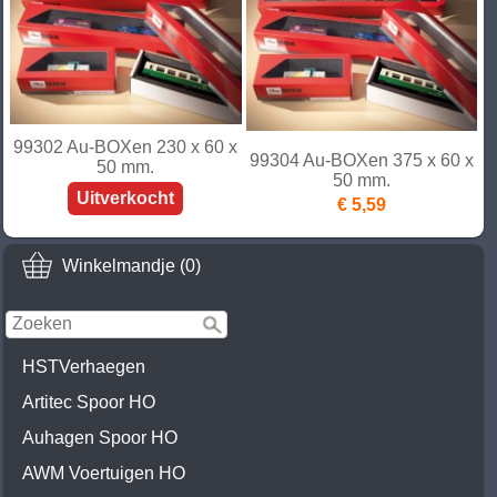
99302 Au-BOXen 230 x 60 x
99304 Au-BOXen 375 x 60 x
50 mm.
50 mm.
Uitverkocht
€ 5,59
Winkelmandje (0)
HSTVerhaegen
Artitec Spoor HO
Auhagen Spoor HO
AWM Voertuigen HO