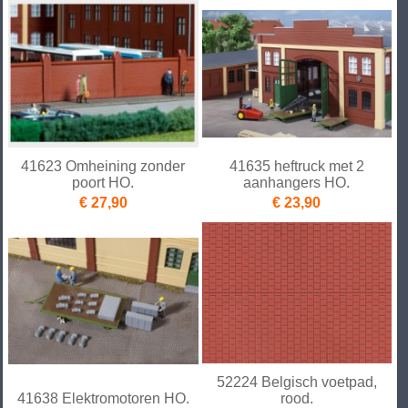
41623 Omheining zonder
41635 heftruck met 2
poort HO.
aanhangers HO.
€ 27,90
€ 23,90
52224 Belgisch voetpad,
41638 Elektromotoren HO.
rood.