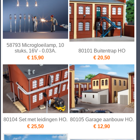
58793 Microgloeilamp, 10
stuks, 16V - 0.03A.
80101 Buitentrap HO
€ 15,90
€ 20,50
80104 Set met leidingen HO.
80105 Garage aanbouw HO.
€ 25,50
€ 12,90