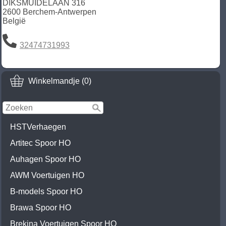
DIKSMUIDELAAN 316
2600 Berchem-Antwerpen
België
32474731993
Winkelmandje (0)
HSTVerhaegen
Artitec Spoor HO
Auhagen Spoor HO
AWM Voertuigen HO
B-models Spoor HO
Brawa Spoor HO
Brekina Voertuigen Spoor HO