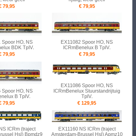
€ 79,95
€ 79,95
 Spoor HO, NS
EX11082 Spoor HO, NS
elux BDK TpIV.
ICRmBenelux B TpIV.
€ 79,95
€ 79,95
EX11086 Spoor HO, NS
 Spoor HO, NS
ICRmBenelux Stuurstandrijtuig
nelux B TpIV.
TpIV.
€ 79,95
€ 129,95
S ICRm (traject
EX11160 NS ICRm (traject
russel Hsl) Bpmdz9
Amsterdam-Brussel Hsl) Apmz10