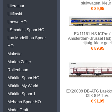
sluitwagen, kleur
Literatuur
€ 89,95
Littfinski
Loewe HO
LSmodels Spoor HO
EX11161 NS ICRm (tr
Lux-Modellbau Spoor
Amsterdam-Brussel Hsl
rijtuig, kleur geel
HO
€ 89,95
Makette
Marion Zeller
Rollenbaan
Märklin Spoor HO
Märklin My World
EX20008 DB-ATG Laekkm
Märklin Spoor 1
098-8 P TpV.
€ 91,95
Mehano Spoor HO
Model Craft