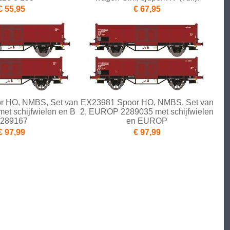
€ 55,95
€ 67,95
r HO, NMBS, Set van
EX23981 Spoor HO, NMBS, Set van
et schijfwielen en B
2, EUROP 2289035 met schijfwielen
289167
en EUROP
€ 97,99
€ 97,99