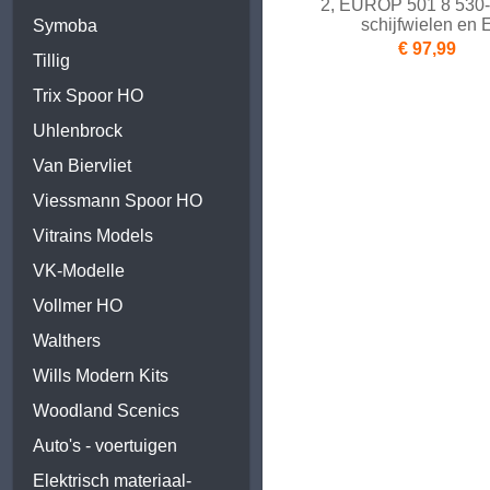
2, EUROP 501 8 530-
schijfwielen en 
Symoba
€ 97,99
Tillig
Trix Spoor HO
Uhlenbrock
Van Biervliet
Viessmann Spoor HO
Vitrains Models
VK-Modelle
Vollmer HO
Walthers
Wills Modern Kits
Woodland Scenics
Auto's - voertuigen
Elektrisch materiaal-