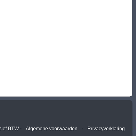
usief BTW -
Algemene voorwaarden
-
Privacyverklaring