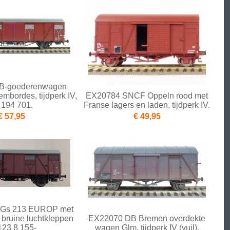
B-goederenwagen
mbordes, tijdperk IV,
EX20784 SNCF Oppeln rood met
. 194 701.
Franse lagers en laden, tijdperk IV.
€ 57,95
€ 49,95
Gs 213 EUROP met
bruine luchtkleppen
EX22070 DB Bremen overdekte
 123 8 155-
wagen Glm, tijdperk IV (vuil).