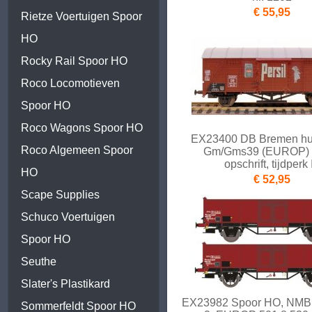
€ 55,95
Rietze Voertuigen Spoor
HO
Rocky Rail Spoor HO
Roco Locomotieven
Spoor HO
Roco Wagons Spoor HO
EX23400 DB Bremen hu
Roco Algemeen Spoor
Gm/Gms39 (EUROP) P
opschrift, tijdperk I
HO
€ 52,95
Scape Supplies
Schuco Voertuigen
Spoor HO
Seuthe
Slater's Plastikard
EX23982 Spoor HO, NMBS
Sommerfeldt Spoor HO