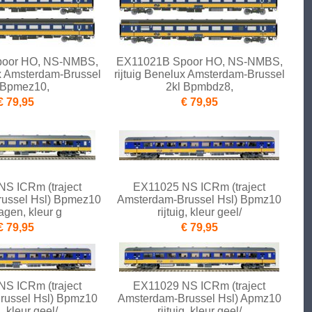
oor HO, NS-NMBS,
EX11021B Spoor HO, NS-NMBS,
ux Amsterdam-Brussel
rijtuig Benelux Amsterdam-Brussel
 Bpmez10,
2kl Bpmbdz8,
€ 79,95
€ 79,95
S ICRm (traject
EX11025 NS ICRm (traject
ussel Hsl) Bpmez10
Amsterdam-Brussel Hsl) Bpmz10
agen, kleur g
rijtuig, kleur geel/
€ 79,95
€ 79,95
S ICRm (traject
EX11029 NS ICRm (traject
russel Hsl) Bpmz10
Amsterdam-Brussel Hsl) Apmz10
g, kleur geel/
rijtuig, kleur geel/