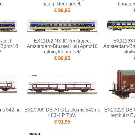
 g
rijtuig, kleur geel/b
bagagew
€ 89,95
aject
EX11162 NS ICRm (traject
EX11163 N
) Bpmz10
Amsterdam-Brussel Hsl) Apmz10
Amsterdam-Br
/
rijtuig, kleur geel/
sluit
€ 89,95
s 542 nr.
EX20009 DB-ATG Laekkms 542 nr.
EX20229 DB 
483-4 P TpV.
remhuis/ EU
€ 91,95