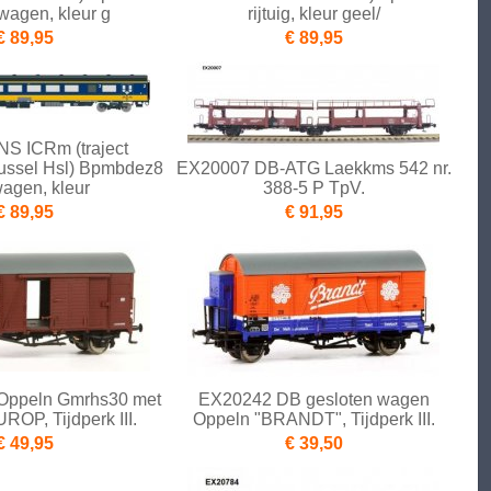
agen, kleur g
rijtuig, kleur geel/
€ 89,95
€ 89,95
S ICRm (traject
ussel Hsl) Bpmbdez8
EX20007 DB-ATG Laekkms 542 nr.
wagen, kleur
388-5 P TpV.
€ 89,95
€ 91,95
Oppeln Gmrhs30 met
EX20242 DB gesloten wagen
ROP, Tijdperk III.
Oppeln "BRANDT", Tijdperk III.
€ 49,95
€ 39,50