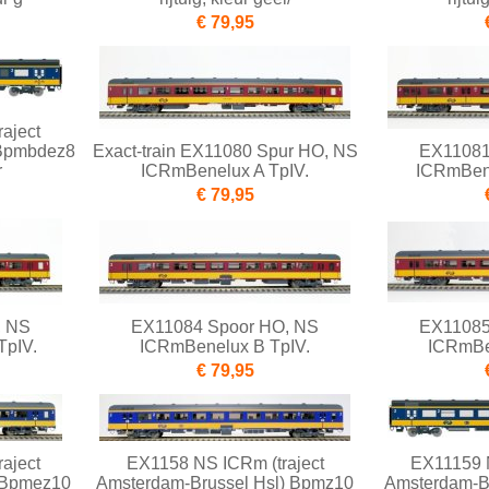
€ 79,95
aject
 Bpmbdez8
Exact-train EX11080 Spur HO, NS
EX11081
r
ICRmBenelux A TpIV.
ICRmBen
€ 79,95
, NS
EX11084 Spoor HO, NS
EX11085
TpIV.
ICRmBenelux B TpIV.
ICRmBe
€ 79,95
aject
EX1158 NS ICRm (traject
EX11159 N
 Bpmez10
Amsterdam-Brussel Hsl) Bpmz10
Amsterdam-B