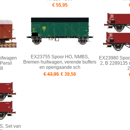
€ 55,95
EX23755 Spoor HO, NMBS,
ifwagen
EX23980 Spoo
Bremen huifwagen, verende buffers
ersil
2, B 2289135 m
en opengaande sch
II
2
€ 43,95
€ 39,56
, Set van