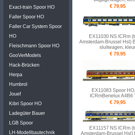
€ 79,95
Exact-train Spoor HO
Faller Spoor HO
Faller Car System Spoor
HO
EX11030 NS ICRm (tr
Amsterdam-Brussel Hsl)
Fleischmann Spoor HO
sluitwagen, kleu
€ 79,95
GooVerModels
Hack-Brücken
Herpa
Humbrol
EX11083 Spoor HO
Jouef
ICRmBenelux A4B6 
€ 79,95
Kibri Spoor HO
Ladegüter Bauer
LGB Spoor
EX11157 NS ICRm (tr
LH-Modellbautechnik
Amsterdam-Brussel Hsl)