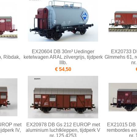
EX20604 DB 30m³ Uedinger
EX20733 D
 Ribdak,
ketelwagen ARAL zilvergrijs, tijdperk
Glmmehs 61, re
IIIb.
nr
€ 54,50
UROP met
EX20978 DB Gs 212 EUROP met
EX21015 DB 
jdperk IV,
aluminium luchtkleppen, tijdperk V
rembordes en 
nr. 125 4253
nr.