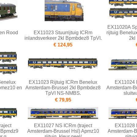
EX11020A Sp
en Rood
EX11023 Stuurrijtuig ICRm
rijtuig Benel
inlandsverkeer 2kl Bpmbdez8 TpVI.
2kl
€ 124,95
Benelux
EX11023 Rijtuig ICRm Benelux
EX11024 N
pmez10 en
Amsterdam-Brussel 2kl Bpmbdez8
Amsterdam-Br
TpVI NS-NMBS.
sluitw
€ 79,95
aject
EX11027 NS ICRm (traject
EX11028 N
) Bpmdz9
Amsterdam-Brussel Hsl) Apmz10
Amsterdam-B
r g
rijtuig, kleur geel/
rijtui