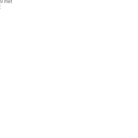
9 met
E