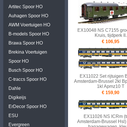
Artitec Spoor HO
Auhagen Spoor HO
AWM Voertuigen HO
EX10048 NS C7155 gro
B-models Spoor HO
Kruis, tijdperk II.
€ 106,95
Brawa Spoor HO
Brekina Voertuigen
Spoor HO
Busch Spoor HO
EX11022 Set rijtuigen 
C-traccs Spoor HO
Amsterdam-Brussel 2kl B
1kl Apmz10 T
Dahle
€ 159,90
Digikeijs
ErDecor Spoor HO
ESU
EX11026 NS ICRm (tr
Amsterdam-Brussel Hsl
Evergreen
bagagewagen, kleu