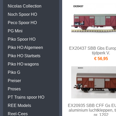
Nicolas Collection
Noch Spoor HO
Peco Spoor HO
PG Mini
Piko Spoor HO
Piko HO Algemeen
EX20437 SBB Gbs Europ,
tijdperk V.
Piko HO Startsets
€ 56,95
Piko HO wagons
Piko G
Preiser
Proses
PT Trains spoor HO
REE Models
EX20935 SBB CFF Gs E
aluminium luchtkleppen, ti
Reel-Cees
nr. 1202