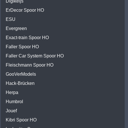
Digikeijs
ErDecor Spoor HO
ESU
Evergreen
Exact-train Spoor HO
Faller Spoor HO
Faller Car System Spoor HO
Fleischmann Spoor HO
GooVerModels
Hack-Brücken
Herpa
Humbrol
Jouef
Kibri Spoor HO