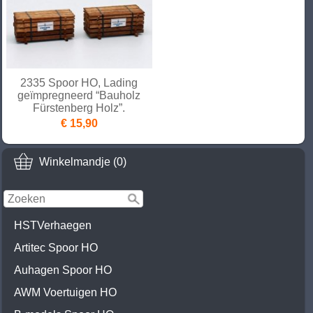
2335 Spoor HO, Lading
geïmpregneerd “Bauholz
Fürstenberg Holz”.
€ 15,90
Winkelmandje (0)
HSTVerhaegen
Artitec Spoor HO
Auhagen Spoor HO
AWM Voertuigen HO