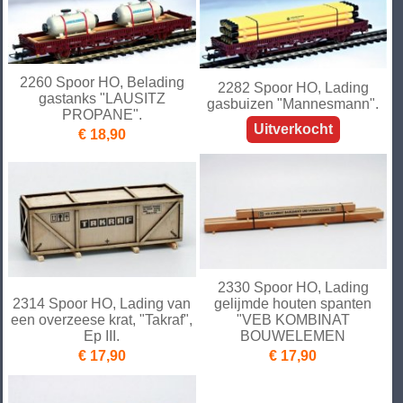
2260 Spoor HO, Belading
2282 Spoor HO, Lading
gastanks "LAUSITZ
gasbuizen "Mannesmann".
PROPANE".
Uitverkocht
€ 18,90
2330 Spoor HO, Lading
2314 Spoor HO, Lading van
gelijmde houten spanten
een overzeese krat, "Takraf",
"VEB KOMBINAT
Ep III.
BOUWELEMEN
€ 17,90
€ 17,90