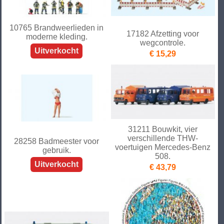
10765 Brandweerlieden in
17182 Afzetting voor
moderne kleding.
wegcontrole.
Uitverkocht
€ 15,29
31211 Bouwkit, vier
verschillende THW-
28258 Badmeester voor
voertuigen Mercedes-Benz
gebruik.
508.
Uitverkocht
€ 43,79