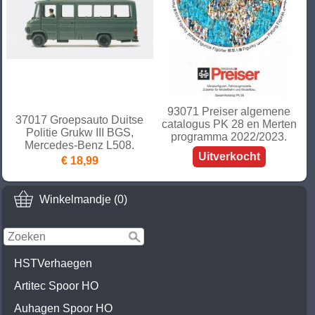
93071 Preiser algemene
37017 Groepsauto Duitse
catalogus PK 28 en Merten
Politie Grukw III BGS,
programma 2022/2023.
Mercedes-Benz L508.
Uitverkocht
€ 18,99
Winkelmandje (0)
HSTVerhaegen
Artitec Spoor HO
Auhagen Spoor HO