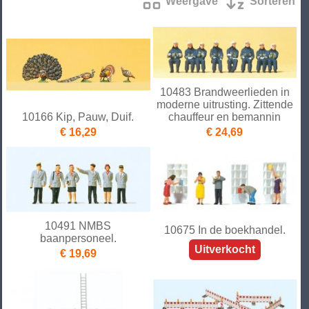
Weergave
Sorteren
10483 Brandweerlieden in
moderne uitrusting. Zittende
10166 Kip, Pauw, Duif.
chauffeur en bemannin
€ 16,29
€ 24,69
10491 NMBS
10675 In de boekhandel.
baanpersoneel.
Uitverkocht
€ 19,69