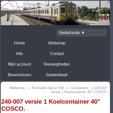
Nederlands ▼
Home
Webshop
Info
Contact
Mijn account
Nieuwigheden
Beursnieuws
Gastenboek
Webshop
»
B-models Spoor HO
»
Containers
» 240-007
versie 1 Koelcontainer 40" COSCO.
240-007 versie 1 Koelcontainer 40"
COSCO.