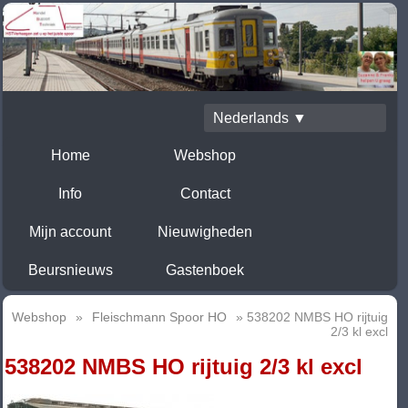
Nederlands ▼
Home
Webshop
Info
Contact
Mijn account
Nieuwigheden
Beursnieuws
Gastenboek
Webshop
»
Fleischmann Spoor HO
» 538202 NMBS HO rijtuig
2/3 kl excl
538202 NMBS HO rijtuig 2/3 kl excl