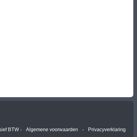
usief BTW -
Algemene voorwaarden
-
Privacyverklaring