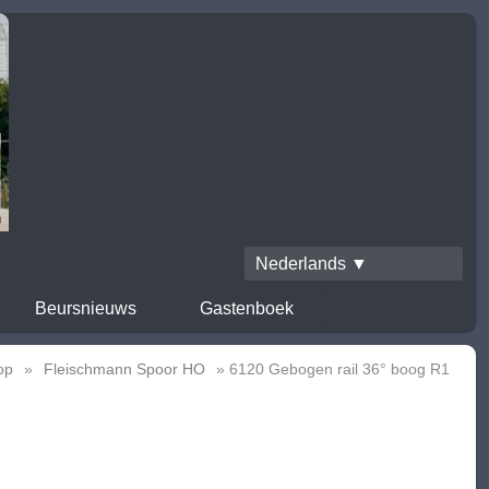
Nederlands ▼
Beursnieuws
Gastenboek
op
»
Fleischmann Spoor HO
» 6120 Gebogen rail 36° boog R1