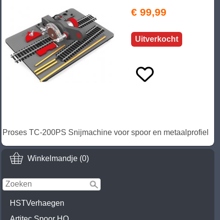
€ 99,99
Uitverkocht
Proses TC-200PS Snijmachine voor spoor en metaalprofiel
Winkelmandje (0)
HSTVerhaegen
Artitec Spoor HO