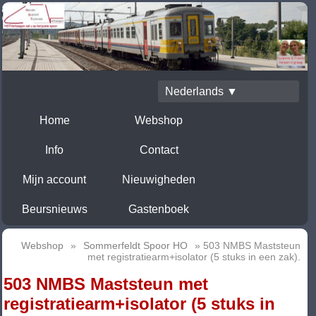
Nederlands ▼
Home
Webshop
Info
Contact
Mijn account
Nieuwigheden
Beursnieuws
Gastenboek
Webshop
»
Sommerfeldt Spoor HO
» 503 NMBS Maststeun
met registratiearm+isolator (5 stuks in een zak).
503 NMBS Maststeun met
registratiearm+isolator (5 stuks in