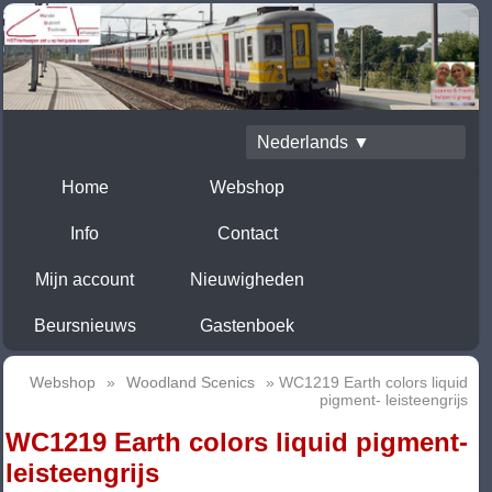
Nederlands ▼
Home
Webshop
Info
Contact
Mijn account
Nieuwigheden
Beursnieuws
Gastenboek
Webshop
»
Woodland Scenics
» WC1219 Earth colors liquid
pigment- leisteengrijs
WC1219 Earth colors liquid pigment-
leisteengrijs