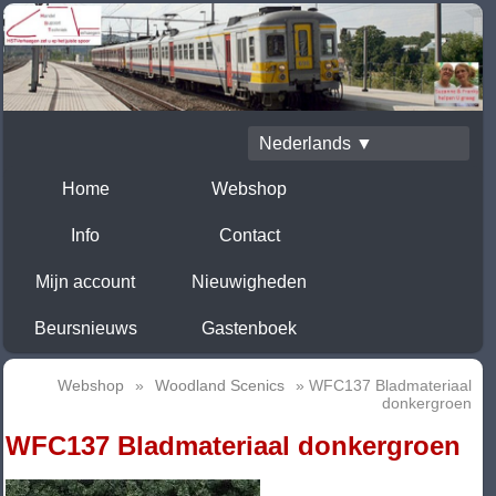
Nederlands ▼
Home
Webshop
Info
Contact
Mijn account
Nieuwigheden
Beursnieuws
Gastenboek
Webshop
»
Woodland Scenics
» WFC137 Bladmateriaal
donkergroen
WFC137 Bladmateriaal donkergroen