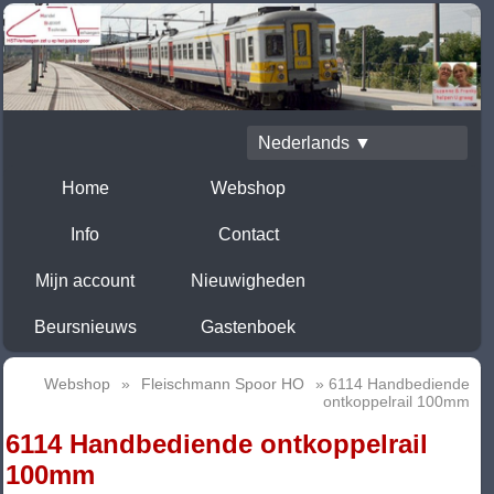
Nederlands ▼
Home
Webshop
Info
Contact
Mijn account
Nieuwigheden
Beursnieuws
Gastenboek
Webshop
»
Fleischmann Spoor HO
» 6114 Handbediende
ontkoppelrail 100mm
6114 Handbediende ontkoppelrail
100mm